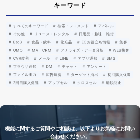
キーワード
すべてのキーワード
検索・レコメンド
アパレル
その他
リユース・レンタル
日用品・趣味・雑貨
BtoB
食品・飲料
化粧品
ECお役立ち情報
集客
OMO
MA・CRM
アナライズ・データ分析
WEB接客
CVR改善
メール
LINE
アプリ通知
SMS
ブラウザ通知
DM
チャット
アンケート
ファイル出力
広告連携
ターゲット抽出
初回購入促進
2回目購入促進
アップセル
クロスセル
離脱防止
機能に関するご質問やご相談は、以下よりお気軽にお問い
合わせください。