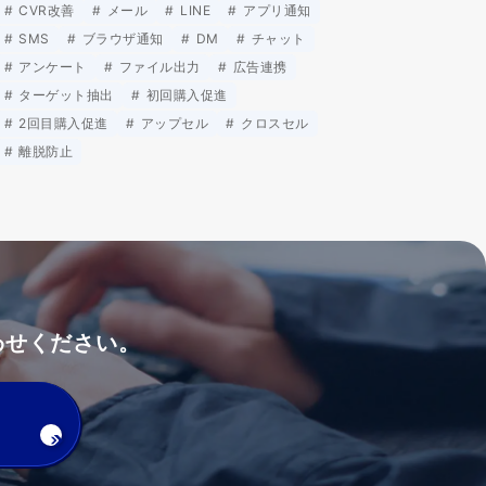
CVR改善
メール
LINE
アプリ通知
SMS
ブラウザ通知
DM
チャット
アンケート
ファイル出力
広告連携
ターゲット抽出
初回購入促進
2回目購入促進
アップセル
クロスセル
離脱防止
わせください。