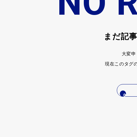
NO 
まだ記
大変申
現在このタグ