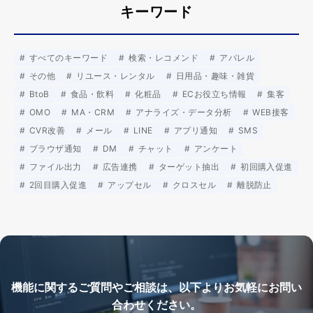
キーワード
すべてのキーワード
検索・レコメンド
アパレル
その他
リユース・レンタル
日用品・趣味・雑貨
BtoB
食品・飲料
化粧品
ECお役立ち情報
集客
OMO
MA・CRM
アナライズ・データ分析
WEB接客
CVR改善
メール
LINE
アプリ通知
SMS
ブラウザ通知
DM
チャット
アンケート
ファイル出力
広告連携
ターゲット抽出
初回購入促進
2回目購入促進
アップセル
クロスセル
離脱防止
機能に関するご質問やご相談は、以下よりお気軽にお問い
合わせください。