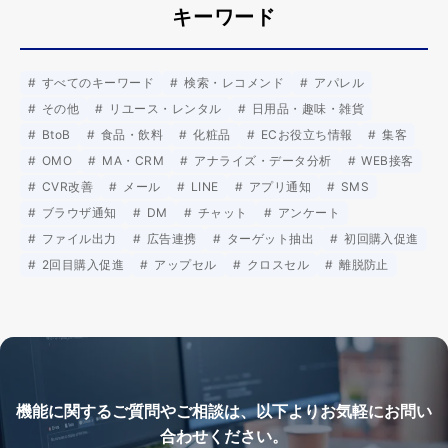
キーワード
すべてのキーワード
検索・レコメンド
アパレル
その他
リユース・レンタル
日用品・趣味・雑貨
BtoB
食品・飲料
化粧品
ECお役立ち情報
集客
OMO
MA・CRM
アナライズ・データ分析
WEB接客
CVR改善
メール
LINE
アプリ通知
SMS
ブラウザ通知
DM
チャット
アンケート
ファイル出力
広告連携
ターゲット抽出
初回購入促進
2回目購入促進
アップセル
クロスセル
離脱防止
機能に関するご質問やご相談は、以下よりお気軽にお問い
合わせください。