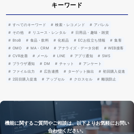
キーワード
すべてのキーワード
検索・レコメンド
アパレル
その他
リユース・レンタル
日用品・趣味・雑貨
BtoB
食品・飲料
化粧品
ECお役立ち情報
集客
OMO
MA・CRM
アナライズ・データ分析
WEB接客
CVR改善
メール
LINE
アプリ通知
SMS
ブラウザ通知
DM
チャット
アンケート
ファイル出力
広告連携
ターゲット抽出
初回購入促進
2回目購入促進
アップセル
クロスセル
離脱防止
機能に関するご質問やご相談は、以下よりお気軽にお問い
合わせください。