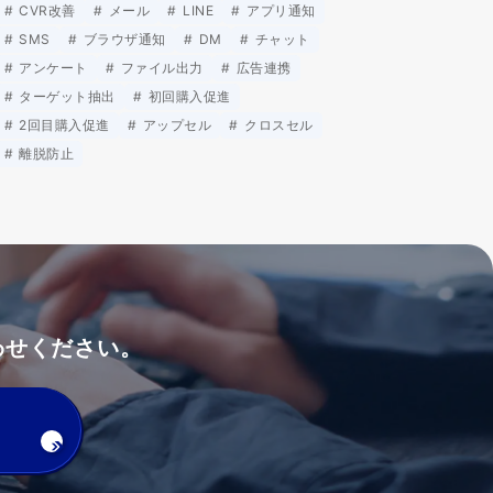
CVR改善
メール
LINE
アプリ通知
SMS
ブラウザ通知
DM
チャット
アンケート
ファイル出力
広告連携
ターゲット抽出
初回購入促進
2回目購入促進
アップセル
クロスセル
離脱防止
わせください。