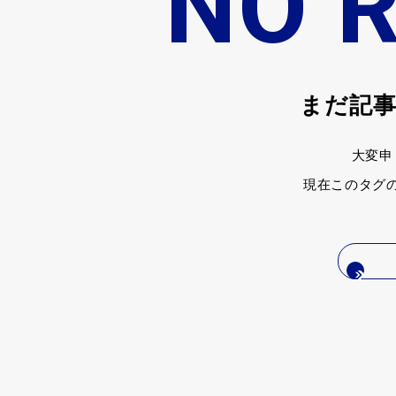
NO 
まだ記
大変申
現在このタグ