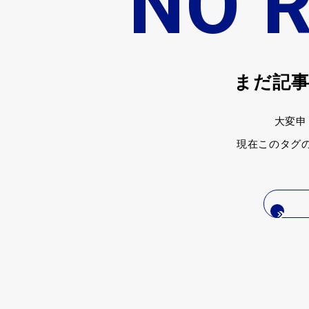
NO 
まだ記
大変申
現在このタグ