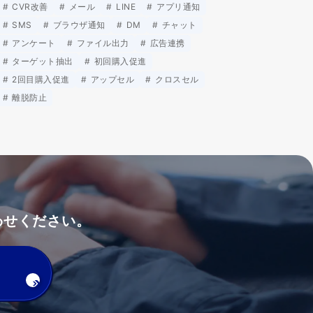
CVR改善
メール
LINE
アプリ通知
SMS
ブラウザ通知
DM
チャット
アンケート
ファイル出力
広告連携
ターゲット抽出
初回購入促進
2回目購入促進
アップセル
クロスセル
離脱防止
わせください。