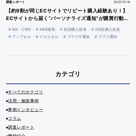
調査レポート
2025.10.16
【約9割が同じECサイトでリピート購入経験あり！】
ECサイトから届く“パーソナライズ通知”が購買行動を
後押しする実態が明らかに
MA・CRM
WEB接客
初回購入促進
2回目購入促進
アップセル
クロスセル
ブラウザ通知
アプリ通知
カテゴリ
すべてのカテゴリ
活用・施策事例
事例インタビュー
コラム
調査レポート
機能紹介