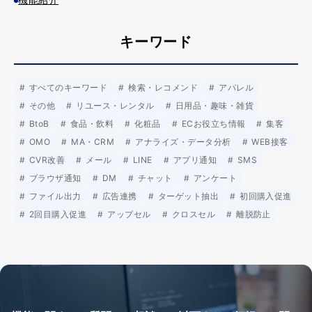
キーワード
すべてのキーワード
検索・レコメンド
アパレル
その他
リユース・レンタル
日用品・趣味・雑貨
BtoB
食品・飲料
化粧品
ECお役立ち情報
集客
OMO
MA・CRM
アナライズ・データ分析
WEB接客
CVR改善
メール
LINE
アプリ通知
SMS
ブラウザ通知
DM
チャット
アンケート
ファイル出力
広告連携
ターゲット抽出
初回購入促進
2回目購入促進
アップセル
クロスセル
離脱防止