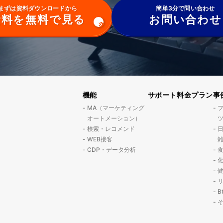
まずは資料ダウンロードから
簡単3分で問い合わせ
資料を無料で見る
お問い合わせ
機能
サポート
料金プラン
事
MA（マーケティング
オートメーション）
検索・レコメンド
WEB接客
CDP・データ分析
B