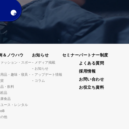
例＆ノウハウ
お知らせ
セミナー
パートナー制度
ファッション・スポー
メディア掲載
よくある質問
ツ
お知らせ
採用情報
日用品・趣味・寝具・
アップデート情報
お問い合わせ
雑貨
コラム
食品・飲料
お役立ち資料
化粧品
健康食品
リユース・レンタル
toB
その他