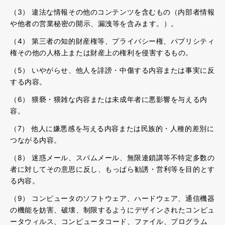
（3） 違法な情報その他のコンテンツを含むもの（内部者情報
や他者の営業秘密の開示、漏洩等を含みます。）。
（4） 第三者の知的財産権等、プライバシー権、パブリシティ
権その他の人格上または財産上の権利を侵害するもの。
（5） いやがらせ、他人を誹謗・中傷する内容または事実に反
する内容。
（6） 猥褻・猥雑な内容または未成年者に悪影響を与える内
容。
（7） 他人に嫌悪感を与える内容または民族的・人種的差別に
つながる内容。
（8） 迷惑メール、スパムメール、無限連鎖講等不特定多数の
者に対してその意思に反し、もっぱら勧誘・営利等を目的とす
る内容。
（9） コンピュータのソフトウェア、ハードウェア、通信機器
の機能を妨害、破壊、制限するようにデザインされたコンピュ
ータウィルス、コンピュータコード、ファイル、プログラム