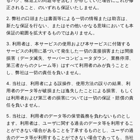
るバグ、構造上の問題等を含む）が存していた場合にこれが修
正されること、のいずれも保証いたしません。
2. 弊社の口頭または書面等による一切の情報または助言は、
新たな保証を行ない、またはその他いかなる意味においても本
保証の範囲を拡大するものではありません。
3. 利用者は、本サービスの使用および本サービスに付随する
サービスの利用に基づいて発生した一切の直接損害または間接
損害（データ滅失、サーバーコンピュータダウン、業務停滞、
第三者からのクレーム等）はすべて利用者のみが負うことと
し、弊社は一切の責任を負いません。
4. 当社は、利用者による誤操作、使用方法の誤りの結果、利
用者のデータ等が破損または逸失したことによる損害、もしく
は利用者および第三者の損害については一切の保証・賠償の責
任を負いません。
5. 当社は、利用者のデータ等の保管義務を負わないものとし
ます。利用者は、ユーザに関する過去のデータ等を利用するこ
とができない場合があることを了承するものとし、ユーザの過
去のデータ等が利用することができない場合であっても、当社