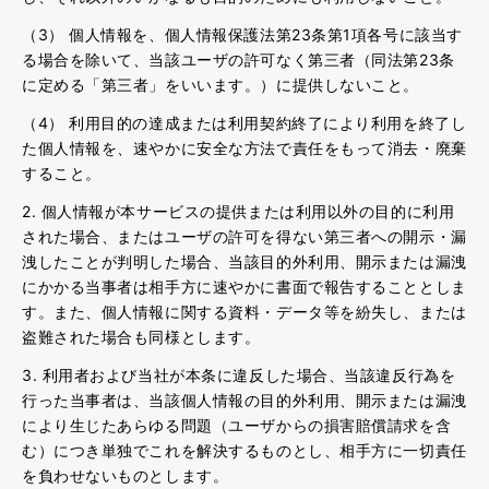
（3） 個人情報を、個人情報保護法第23条第1項各号に該当す
る場合を除いて、当該ユーザの許可なく第三者（同法第23条
に定める「第三者」をいいます。）に提供しないこと。
（4） 利用目的の達成または利用契約終了により利用を終了し
た個人情報を、速やかに安全な方法で責任をもって消去・廃棄
すること。
2. 個人情報が本サービスの提供または利用以外の目的に利用
された場合、またはユーザの許可を得ない第三者への開示・漏
洩したことが判明した場合、当該目的外利用、開示または漏洩
にかかる当事者は相手方に速やかに書面で報告することとしま
す。また、個人情報に関する資料・データ等を紛失し、または
盗難された場合も同様とします。
3. 利用者および当社が本条に違反した場合、当該違反行為を
行った当事者は、当該個人情報の目的外利用、開示または漏洩
により生じたあらゆる問題（ユーザからの損害賠償請求を含
む）につき単独でこれを解決するものとし、相手方に一切責任
を負わせないものとします。