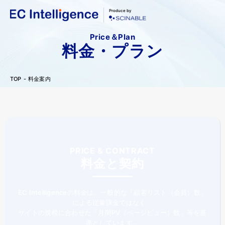
Produce by
Price＆Plan
料金・プラン
TOP
料金案内
PRICE & CONTRACT
料金と契約
EC Intelligenceの料金は、一般的な「顧客リスト（会員）数」
による従量課金ではなく、
サイトの規模に合わせた「月間PV（ページビュー）数」等を基
準としています。