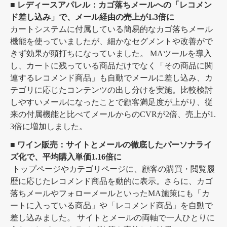
■ レディースアパレル：カゴ落ちメールへの「レコメン
ド差し込み」で、メール経由の売上が1.3倍に
カートシステムに付属している簡易的なカゴ落ちメール
機能を使っていましたが、細かなセグメントや改善がで
きず効果が頭打ちになっていました。
MAツールを導入
し、カートに残っている商品だけでなく「その商品に関
連するレコメンド商品」も自動でメールに差し込み、カ
テゴリに応じたコンテンツの出し分けを実施。比較検討
しやすいメールになったことで顧客満足度が上がり、従
来の付属機能と比べてメールからのCVRが2倍、売上が1.
3倍に増加しました。
■ ワイン販売：サイトとメールの徹底したパーソナライ
ズ化で、平均購入単価1.16倍に
トップページやカテゴリページに、顧客の購買・閲覧履
歴に応じたレコメンド商品を動的に表示。さらに、カゴ
落ちメールやフォローメールといったMA施策にも「カ
ートに入っている商品」や「レコメンド商品」を自動で
差し込みました。
サイトとメールの両軸で一人ひとりに