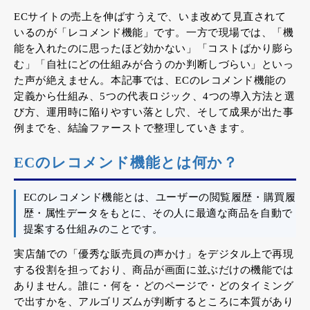
ECサイトの売上を伸ばすうえで、いま改めて見直されて
いるのが「レコメンド機能」です。一方で現場では、「機
能を入れたのに思ったほど効かない」「コストばかり膨ら
む」「自社にどの仕組みが合うのか判断しづらい」といっ
た声が絶えません。本記事では、ECのレコメンド機能の
定義から仕組み、5つの代表ロジック、4つの導入方法と選
び方、運用時に陥りやすい落とし穴、そして成果が出た事
例までを、結論ファーストで整理していきます。
ECのレコメンド機能とは何か？
ECのレコメンド機能とは、ユーザーの閲覧履歴・購買履
歴・属性データをもとに、その人に最適な商品を自動で
提案する仕組みのことです。
実店舗での「優秀な販売員の声かけ」をデジタル上で再現
する役割を担っており、商品が画面に並ぶだけの機能では
ありません。誰に・何を・どのページで・どのタイミング
で出すかを、アルゴリズムが判断するところに本質があり