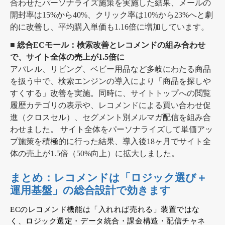
合わせたパーソナライズ施策を実施した結果、メールの
開封率は15%から40%、クリック率は10%から23%へと劇
的に改善し、平均購入単価も1.16倍に増加しています。
■ 総合ECモール：検索改善とレコメンドの組み合わせ
で、サイト全体の売上が1.5倍に
アパレル、リビング、ベビー用品など多岐にわたる商品
を扱う中で、検索エンジンの導入により「商品を探しや
すくする」改善を実施。同時に、サイトトップへの閲覧
履歴カテゴリの表示や、レコメンドによる買い合わせ促
進（クロスセル）、セグメント別メルマガ配信を組み合
わせました。
サイト全体をパーソナライズして単価アッ
プ施策を積極的に行った結果、導入後18ヶ月でサイト全
体の売上が1.5倍（50%向上）に拡大しました。
まとめ：レコメンドは「ロジック選び＋
運用基盤」の総合設計で効きます
ECのレコメンド機能は「入れれば売れる」装置ではな
く、ロジック選定・データ統合・課金構造・配信チャネ