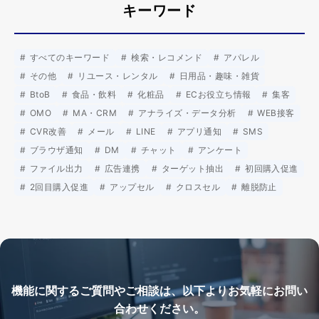
キーワード
すべてのキーワード
検索・レコメンド
アパレル
その他
リユース・レンタル
日用品・趣味・雑貨
BtoB
食品・飲料
化粧品
ECお役立ち情報
集客
OMO
MA・CRM
アナライズ・データ分析
WEB接客
CVR改善
メール
LINE
アプリ通知
SMS
ブラウザ通知
DM
チャット
アンケート
ファイル出力
広告連携
ターゲット抽出
初回購入促進
2回目購入促進
アップセル
クロスセル
離脱防止
機能に関するご質問やご相談は、以下よりお気軽にお問い
合わせください。