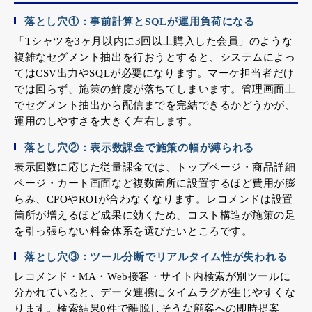
落とし穴①：事前計算とSQLが運用負荷になる
「Tシャツを3ヶ月以内に3回以上購入した会員」のような
複雑なセグメント抽出を行おうとすると、システムによっ
てはCSV出力やSQLが必要になります。マーケ担当者だけ
では回らず、施策の鮮度が落ちてしまいます。管理画面上
でセグメント抽出から配信までを完結できるかどうかが、
運用のしやすさを大きく左右します。
落とし穴②：表示数課金で施策の幅が縛られる
表示回数に応じた従量課金では、トップページ・商品詳細
ページ・カート画面など複数箇所に設置するほど費用が膨
らみ、CPOやROIが合わなくなります。レコメンドは設置
箇所が増えるほど成果に効くため、コスト構造が施策の足
を引っ張らない料金体系を選びたいところです。
落とし穴③：ツール分断でリアルタイム性が失われる
レコメンド・MA・Web接客・サイト内検索が別ツールに
分かれていると、データ連携にタイムラグが生じやすくな
ります。検索結果0件で離脱しそうな顧客への即時提案