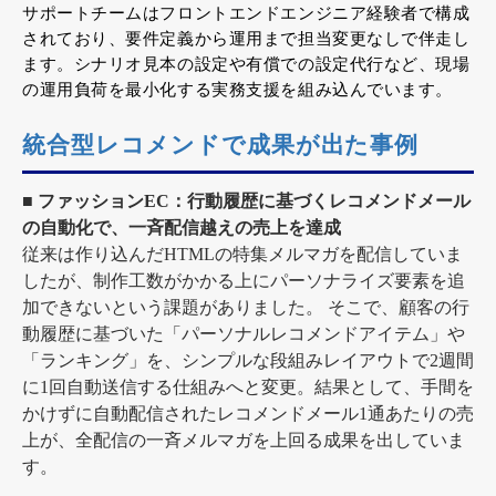
サポートチームはフロントエンドエンジニア経験者で構成
されており、要件定義から運用まで担当変更なしで伴走し
ます。シナリオ見本の設定や有償での設定代行など、現場
の運用負荷を最小化する実務支援を組み込んでいます。
統合型レコメンドで成果が出た事例
■ ファッションEC：行動履歴に基づくレコメンドメール
の自動化で、一斉配信越えの売上を達成
従来は作り込んだHTMLの特集メルマガを配信していま
したが、制作工数がかかる上にパーソナライズ要素を追
加できないという課題がありました。
そこで、顧客の行
動履歴に基づいた「パーソナルレコメンドアイテム」や
「ランキング」を、シンプルな段組みレイアウトで2週間
に1回自動送信する仕組みへと変更。結果として、手間を
かけずに自動配信されたレコメンドメール1通あたりの売
上が、全配信の一斉メルマガを上回る成果を出していま
す。