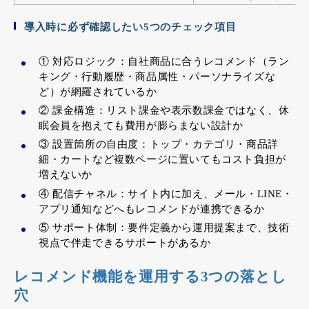
導入時に必ず確認したい5つのチェック項目
① 対応ロジック：自社商品に合うレコメンド（ラン
キング・行動履歴・商品属性・パーソナライズな
ど）が網羅されているか
② 課金構造：リスト課金や表示数課金ではなく、休
眠会員を抱えても費用が膨らまない設計か
③ 設置箇所の自由度：トップ・カテゴリ・商品詳
細・カートなど複数ページに置いてもコスト負担が
増えないか
④ 配信チャネル：サイト内に加え、メール・LINE・
アプリ通知などへもレコメンドが連携できるか
⑤ サポート体制：要件定義から運用提案まで、技術
視点で伴走できるサポートがあるか
レコメンド機能を運用する3つの落とし
穴