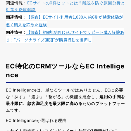
関連情報：
ECサイトの0件ヒットとは？離脱を防ぐ原因分析と
対策を徹底解説
関連情報：
【調査】ECサイト利用者1,030人 約6割が検索体験が
悪く購入を諦めた経験
関連情報：
【調査】約9割が同じECサイトでリピート購入経験あ
り！“パーソナライズ通知”が購買行動を後押し
EC特化のCRMツールならEC Intellige
nce
EC Intelligenceは、単なるツールではありません。ECに必要
な「探す」「選ぶ」「繋がる」の機能を統合し、
運用の手間を
最小限に、顧客満足度を最大限に高める
ためのプラットフォー
ムです。
EC Intelligenceが選ばれる理由
・サイト内検索・レコメンド・メール配信の3機能が1つに