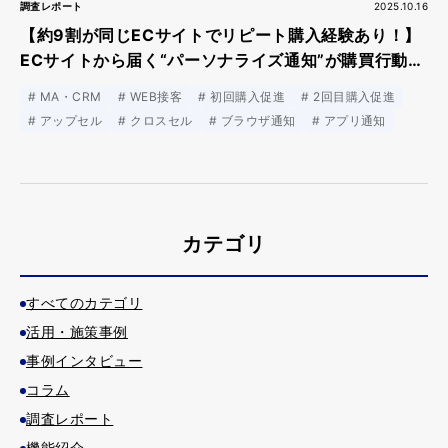
調査レポート
2025.10.16
【約9割が同じECサイトでリピート購入経験あり！】
ECサイトから届く“パーソナライズ通知”が購買行動を
後押しする実態が明らかに
MA・CRM
WEB接客
初回購入促進
2回目購入促進
アップセル
クロスセル
ブラウザ通知
アプリ通知
カテゴリ
すべてのカテゴリ
活用・施策事例
事例インタビュー
コラム
調査レポート
機能紹介