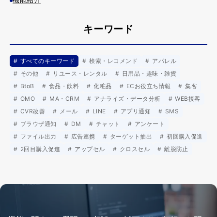
キーワード
すべてのキーワード
検索・レコメンド
アパレル
その他
リユース・レンタル
日用品・趣味・雑貨
BtoB
食品・飲料
化粧品
ECお役立ち情報
集客
OMO
MA・CRM
アナライズ・データ分析
WEB接客
CVR改善
メール
LINE
アプリ通知
SMS
ブラウザ通知
DM
チャット
アンケート
ファイル出力
広告連携
ターゲット抽出
初回購入促進
2回目購入促進
アップセル
クロスセル
離脱防止