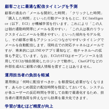
顧客ごとに最適な配信タイミングを予測
顧客の過去の「メールを開封した時間」「クリックした時間」
「購入した時間」といった行動データをもとに、EC Intelligen
ce（以下、ECI）が機械学習を行います。これにより「この人
は朝の通勤時間帯にメールを見やすい」「この人は夜のリラッ
クスタイムにメールを開きやすい」といった傾向をモデル化
し、その顧客が最もアクションにつながりやすいタイミングで
メールを自動配信します。現時点での対応チャネルはメールで
すが、将来的にはLINEやアプリ通知など、他チャネルへの拡
張も予定しています。なお、ECIのSTOはオープンソースを活
用してECIが独自開発したロジックで動作し、ChatGPTなどの
外部生成AIに顧客の個人情報を渡すことはありません。
運用担当者の負担を軽減
運用側は「何時に配信すべきか」を都度悩む必要がなくなりま
す。あらかじめ固定の配信時間を指定しておいても、システム
が各ユーザーの反応時間を学習して自動で最適化するため、担
当者の運用負荷を抑えながら効果を最大化できます。
学習が進むほど精度が向上