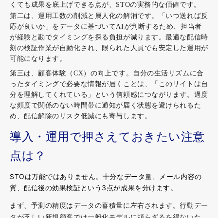
くても成果を底上げできる点が、STOの実務的な価値です。
第二は、運用工数の削減と属人化の解消です。「いつ送れば反
応が良いか」をデータに基づいてAIが判断するため、担当者
が経験と勘でタイミングを探る負担が減ります。最適な配信時
刻の検証作業が自動化され、限られた人員でも安定した運用が
可能になります。
第三は、顧客体験（CX）の向上です。自分の生活リズムに合
ったタイミングで必要な情報が届くことは、「このサイトは自
分を理解してくれている」という信頼感につながります。過度
な頻度で関係のない時間帯に通知が届く状態を避けられるた
め、配信解除のリスク低減にも寄与します。
導入・運用で押さえておきたい注意
点は？
STOは万能ではありません。十分なデータ量、メール内容の
質、配信後の効果検証という3点が成果を分けます。
まず、予測の精度はデータの蓄積量に左右されます。行動デー
タが乏しい新規顧客では一般化モデルに頼らざるを得ないた