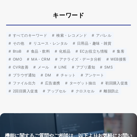
キーワード
すべてのキーワード
検索・レコメンド
アパレル
その他
リユース・レンタル
日用品・趣味・雑貨
BtoB
食品・飲料
化粧品
ECお役立ち情報
集客
OMO
MA・CRM
アナライズ・データ分析
WEB接客
CVR改善
メール
LINE
アプリ通知
SMS
ブラウザ通知
DM
チャット
アンケート
ファイル出力
広告連携
ターゲット抽出
初回購入促進
2回目購入促進
アップセル
クロスセル
離脱防止
機能に関するご質問やご相談は、以下よりお気軽にお問い