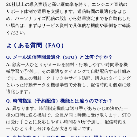
20社以上の導入実績と高い継続率を誇り、エンジニア直結の
サポート体制で運用を支援します。送信時間の最適化をはじ
め、パーソナライズ配信の設計から効果測定までを自動化した
い場合は、まずはサービス資料で具体的な機能や事例をご確認
ください。
よくある質問（FAQ）
Q. メール送信時間最適化（STO）とは何ですか？
A. 
顧客一人ひとりがメールを開封・行動しやすい時間帯を機
械学習で予測し、その最適なタイミングで自動配信する仕組み
です。過去の開封・クリックやサイト訪問、購入のタイミング
といった行動データを機械学習で分析し、配信時刻を個別に最
適化します。
Q. 時間指定（予約配信）機能とは違うのですか？
A. 
異なります。時間指定機能は送り手があらかじめ決めた一
律の日時に送る機能で、全員が同じ時間に受け取ります。STO
は受け手ごとに反応しやすい時間をAIが予測し、配信時刻を
一人ひとり出し分ける点が大きな違いです。