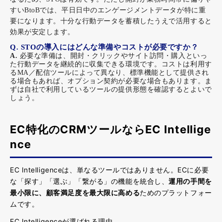
すいBtoBでは、平日日中のエンゲージメントデータが特に重
要になります。十分な行動データを蓄積したうえで活用すると
効果が安定します。
Q. STOの導入にはどんな準備やコストが必要ですか？
A. 
必要な準備は、開封・クリックやサイト訪問・購入といっ
た行動データを継続的に収集できる環境です。コストは利用す
るMA／配信ツールによって異なり、標準機能として提供され
る場合もあれば、オプション契約が必要な場合もあります。ま
ずは自社で利用しているツールの提供形態を確認するとよいで
しょう。
EC特化のCRMツールならEC Intellige
nce
EC Intelligenceは、単なるツールではありません。ECに必要
な「探す」「選ぶ」「繋がる」の機能を統合し、
運用の手間を
最小限に、顧客満足度を最大限に高める
ためのプラットフォー
ムです。
EC Intelligenceが選ばれる理由