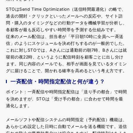
STOはSend Time Optimization（送信時間最適化）の略で、
過去の開封・クリックといったメールへの反応や、サイト訪
問・購入のタイミングなどの行動データを機械学習が分析し、
各顧客が最も反応しやすい時間帯を予測する仕組みです。
従来のメール配信は、担当者が「平日朝10時に全員へ一斉送
信」のようにスケジュールを決め打ちするのが一般的でした。
これに対しSTOでは、Aさんには通勤前の朝7時、Bさんには就
寝前の夜22時、というように配信時刻を顧客ごとに出し分け
ます。同じ内容のメールでも、相手が画面を見ているタイミン
グに届けることで、開かれる確率を高めるという考え方です。
一斉配信・時間指定配信と何が違う？
ポイント：一斉配信や時間指定配信は「送り手の都合」で時間
を決めますが、STOは「受け手の都合」に合わせて時間を最
適化します。
メールソフトや配信システムの時間指定（予約配信）機能は、
あらかじめ設定した日時に自動でメールを送る機能です。送信