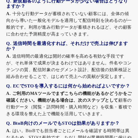
Q. 新規顧客のように行動データが少ない場合はどうなり
ますか？
A. 
十分な行動データが蓄積されていない顧客には、全体の傾
向から導いた一般化モデルを適用して配信時刻を決めるのが一
般的です。利用が進み行動データが蓄積されるほど、その顧客
に合わせた予測精度が高まっていきます。
Q. 送信時間を最適化すれば、それだけで売上は伸びます
か？
A. 
送信時間の最適化は開封の確率を高める有効な手段です
が、それ単体で成果が決まるわけではありません。件名やコン
テンツの質、配信対象のセグメント設計、配信後の効果検証と
組み合わせることで、はじめて売上への貢献が安定します。
Q. ECでSTOを導入するには何から始めればよいですか？
A. ご利用のMAツールでまずこちらの機能があるかどうかをご
確認ください。機能がある場合は、次のステップとして
顧客の
行動データ（閲覧・訪問時間・購入時間など）を収集・蓄積で
きる環境を整えた上で機能を活用していきます。
Q. BtoB向けのメールでもSTOは効果がありますか？
A. 
はい。BtoBでも担当者ごとにメールを確認する時間帯は異
なるため、STOは有効です。ただし開封が業務時間帯に偏りや