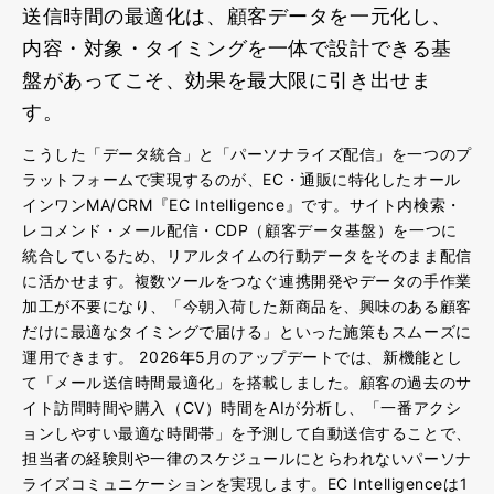
送信時間の最適化は、顧客データを一元化し、
内容・対象・タイミングを一体で設計できる基
盤があってこそ、効果を最大限に引き出せま
す。
こうした「データ統合」と「パーソナライズ配信」を一つのプ
ラットフォームで実現するのが、EC・通販に特化したオール
インワンMA/CRM『EC Intelligence』です。サイト内検索・
レコメンド・メール配信・CDP（顧客データ基盤）を一つに
統合しているため、リアルタイムの行動データをそのまま配信
に活かせます。複数ツールをつなぐ連携開発やデータの手作業
加工が不要になり、「今朝入荷した新商品を、興味のある顧客
だけに最適なタイミングで届ける」といった施策もスムーズに
運用できます。 2026年5月のアップデートでは、新機能とし
て「メール送信時間最適化」を搭載しました。顧客の過去のサ
イト訪問時間や購入（CV）時間をAIが分析し、「一番アクシ
ョンしやすい最適な時間帯」を予測して自動送信することで、
担当者の経験則や一律のスケジュールにとらわれないパーソナ
ライズコミュニケーションを実現します。EC Intelligenceは1