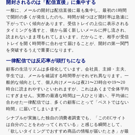
開封されるのは「配信直後」に集中する
一般に、メールの開封は配信直後に最も集中し、最初の1時間
で開封の多くが発生したのち、時間が経つほど開封率は急速に
下がっていく傾向があります。受信トレイの上位に表示される
タイミングを逃すと、後から届く新しいメールに押し流され、
読まれないまま埋もれてしまいます。だからこそ、相手が受信
トレイを開く時間帯に合わせて届けることが、開封の第一関門
を突破するうえで重要になります。
一律配信では反応率が頭打ちになる
顧客の生活リズムは多様化しています。会社員、主婦・主夫、
学生では、メールを確認する時間帯がそれぞれ異なります。一
般的な傾向として、個人向けメールは夜21〜23時台や19〜20
時台に読まれやすいといわれますが、これはあくまで全体平均
にすぎません。実際の最適な時間は一人ひとり違い、平均値に
合わせた一律配信では、多くの顧客にとって「ベストではない
時間」に届いてしまいます。
シナブルが実施した独自の消費者調査でも、「このECサイト
は自分のことをわかってくれている」と感じる瞬間として、
「欲しいタイミングでおすすめ商品の情報が届いたとき」が最