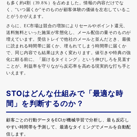
も多く約4割（39.8％）を占めました。情報の内容だけでな
く、“いつ届くか”そのものが顧客体験の価値を左右しているこ
とがうかがえます。
さらに、EC市場は競合の増加によりセールやポイント還元、
送料無料といった施策が常態化し、メール配信の量そのものが
増えています。受信トレイで他社のメールと並んだとき、最後
に読まれる時間帯に届くか、埋もれてしまう時間帯に届くか
で、同じ内容でも結果は大きく変わります。値引きや特典の強
化に頼る前に、「届けるタイミング」という伸びしろを見直す
ことが、利益率を守りながら反応率を高める現実的な打ち手と
いえます。
STOはどんな仕組みで「最適な時
間」を判断するのか？
顧客ごとの行動データをECIが機械学習で分析し、最も反応し
やすい時間帯を予測して、最適なタイミングでメールを自動配
信します。