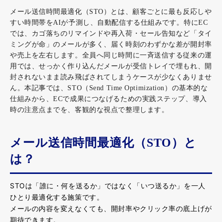
メール送信時間最適化（STO）とは、顧客ごとに最も反応しや
すい時間帯をAIが予測し、自動配信する仕組みです。特にEC
では、カゴ落ちのリマインドや再入荷・セール告知など「タイ
ミングが命」のメールが多く、届く時刻のわずかな差が開封率
や売上を左右します。全員へ同じ時間に一斉送信する従来の運
用では、せっかく作り込んだメールが受信トレイで埋もれ、開
封されないまま読み飛ばされてしまうケースが少なくありませ
ん。本記事では、STO（Send Time Optimization）の基本的な
仕組みから、ECで成果につなげるための実践ステップ、導入
時の注意点までを、客観的な視点で整理します。
メール送信時間最適化（STO）と
は？
STOは「誰に・何を送るか」ではなく「いつ送るか」を一人
ひとり最適化する施策です。
メールの内容を変えなくても、開封率やクリック率の底上げが
期待できます。