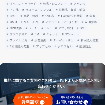
すべてのキーワード
検索・レコメンド
アパレル
その他
リユース・レンタル
日用品・趣味・雑貨
BtoB
食品・飲料
化粧品
ECお役立ち情報
集客
OMO
MA・CRM
アナライズ・データ分析
WEB接客
CVR改善
メール
LINE
アプリ通知
SMS
ブラウザ通知
DM
チャット
アンケート
ファイル出力
広告連携
ターゲット抽出
初回購入促進
2回目購入促進
アップセル
クロスセル
離脱防止
機能に関するご質問やご相談は、以下よりお気軽にお問い
合わせください。
まずは資料ダウンロードから
簡単3分で問い合わせ
資料請求
お問い合わせ