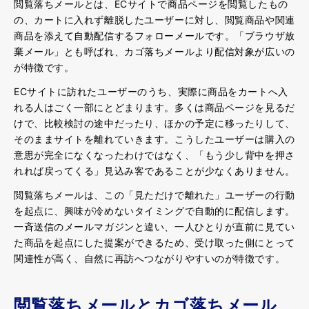
閲覧落ちメールとは、ECサイトで商品ページを閲覧したもの
の、カートに入れず離脱したユーザーに対し、閲覧商品や関連
商品を添えて自動配信するフォローメールです。「ブラウザ放
棄メール」とも呼ばれ、カゴ落ちメールより配信対象が広いの
が特徴です。
ECサイトに訪れたユーザーのうち、実際に商品をカートへ入
れる人はごく一部にとどまります。多くは商品ページを見るだ
けで、比較検討の途中だったり、ほかの予定に移ったりして、
そのままサイトを離れていきます。こうしたユーザーは購入の
意思が完全になくなったわけではなく、「もう少し背中を押さ
れれば戻ってくる」見込み客であることが少なくありません。
閲覧落ちメールは、この「見ただけで離れた」ユーザーの行動
を起点に、興味が冷めないタイミングで自動的に配信します。
一斉送信のメールマガジンと違い、一人ひとりが直前に見てい
た商品を起点にした提案ができるため、受け取った側にとって
関連性が高く、自然に再訪へつながりやすいのが特徴です。
閲覧落ちメールとカゴ落ちメール