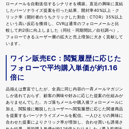
ローメールを自動送信するシナリオを構築。直近の興味に直結
したパーソナライズ提案を行った結果、開封率40%以上・ク
リック率（開封者のうちクリックした割合：CTOR）35%以上
という高い反応を獲得し、CVRは通常のフォローメールと比
較して約2倍に向上しました（同社・同期間比／自社調べ）。
フォローできるユーザー層の拡大と売上増加に大きく貢献して
います。
ワイン販売EC：閲覧履歴に応じた
フォローで平均購入単価が約1.16
倍に
品揃えは豊富でしたが、全員に同じ内容の一斉メールマガジン
しか送れておらず、顧客の興味や好みに応じた提案の仕組みが
ありませんでした。カゴ落ちメールや購入後フォローメールに
加え、閲覧後に離脱したユーザーへ閲覧履歴に応じた関連商品
を提案するパーソナライズメールを配信。一人ひとりの興味に
合わせた提案によりクリック率が増加し、合わせ買いも誘発さ
れた結果、平均購入単価が約1.16倍となりました（導入前後比