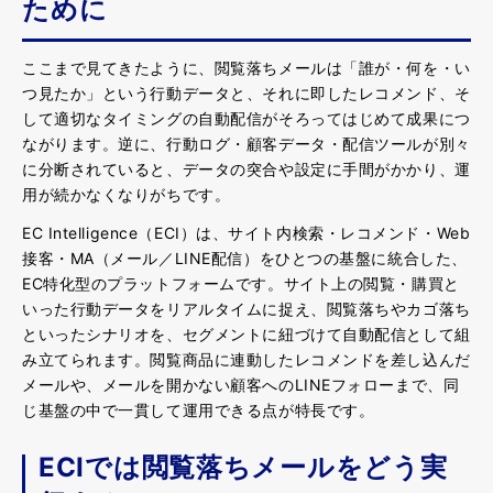
ために
ここまで見てきたように、閲覧落ちメールは「誰が・何を・い
つ見たか」という行動データと、それに即したレコメンド、そ
して適切なタイミングの自動配信がそろってはじめて成果につ
ながります。逆に、行動ログ・顧客データ・配信ツールが別々
に分断されていると、データの突合や設定に手間がかかり、運
用が続かなくなりがちです。
EC Intelligence（ECI）は、サイト内検索・レコメンド・Web
接客・MA（メール／LINE配信）をひとつの基盤に統合した、
EC特化型のプラットフォームです。サイト上の閲覧・購買と
いった行動データをリアルタイムに捉え、閲覧落ちやカゴ落ち
といったシナリオを、セグメントに紐づけて自動配信として組
み立てられます。閲覧商品に連動したレコメンドを差し込んだ
メールや、メールを開かない顧客へのLINEフォローまで、同
じ基盤の中で一貫して運用できる点が特長です。
ECIでは閲覧落ちメールをどう実