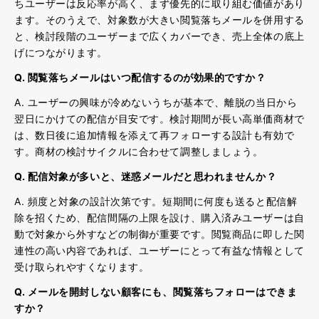
ちユーザーは反応率が高く、まず優先的に取り組む価値があり
ます。そのうえで、対象数が大きい閲覧落ちメールを併用する
と、検討段階のユーザーまで広くカバーでき、売上全体の底上
げにつながります。
Q. 閲覧落ちメールはいつ配信するのが効果的ですか？
A. ユーザーの興味が冷めないうちが基本で、離脱の当日から
翌日にかけての配信が目安です。検討期間が長い高単価商材で
は、数日後に追加情報を添えて再フォローする設計も有効で
す。商材の検討サイクルに合わせて調整しましょう。
Q. 配信対象が多いと、迷惑メールだと思われませんか？
A. 頻度と対象の設計次第です。短期間に何度も送ると配信解
除を招くため、配信間隔の上限を設け、購入済みユーザーは自
動で対象から外すなどの制御が重要です。閲覧商品に即した関
連性の高い内容であれば、ユーザーにとって有益な情報として
受け取られやすくなります。
Q. メールを開封しない顧客にも、閲覧落ちフォローはできま
すか？