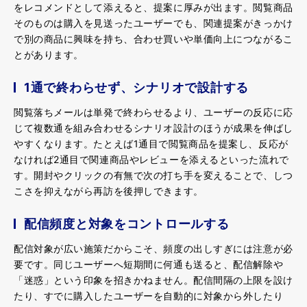
をレコメンドとして添えると、提案に厚みが出ます。閲覧商品
そのものは購入を見送ったユーザーでも、関連提案がきっかけ
で別の商品に興味を持ち、合わせ買いや単価向上につながるこ
とがあります。
1通で終わらせず、シナリオで設計する
閲覧落ちメールは単発で終わらせるより、ユーザーの反応に応
じて複数通を組み合わせるシナリオ設計のほうが成果を伸ばし
やすくなります。たとえば1通目で閲覧商品を提案し、反応が
なければ2通目で関連商品やレビューを添えるといった流れで
す。開封やクリックの有無で次の打ち手を変えることで、しつ
こさを抑えながら再訪を後押しできます。
配信頻度と対象をコントロールする
配信対象が広い施策だからこそ、頻度の出しすぎには注意が必
要です。同じユーザーへ短期間に何通も送ると、配信解除や
「迷惑」という印象を招きかねません。配信間隔の上限を設け
たり、すでに購入したユーザーを自動的に対象から外したり