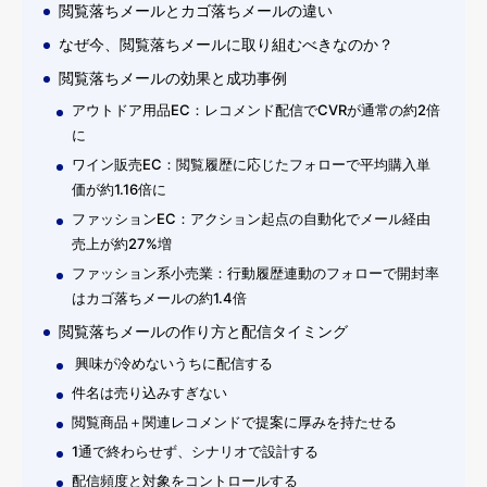
閲覧落ちメールとカゴ落ちメールの違い
なぜ今、閲覧落ちメールに取り組むべきなのか？
閲覧落ちメールの効果と成功事例
アウトドア用品EC：レコメンド配信でCVRが通常の約2倍
に
ワイン販売EC：閲覧履歴に応じたフォローで平均購入単
価が約1.16倍に
ファッションEC：アクション起点の自動化でメール経由
売上が約27%増
ファッション系小売業：行動履歴連動のフォローで開封率
はカゴ落ちメールの約1.4倍
閲覧落ちメールの作り方と配信タイミング
興味が冷めないうちに配信する
件名は売り込みすぎない
閲覧商品＋関連レコメンドで提案に厚みを持たせる
1通で終わらせず、シナリオで設計する
配信頻度と対象をコントロールする