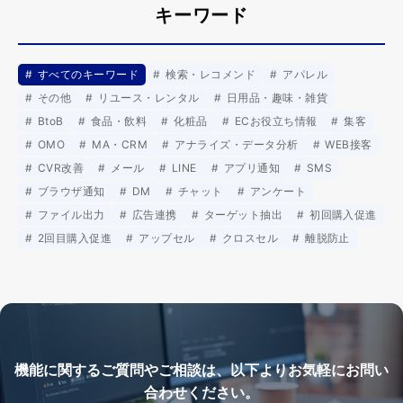
キーワード
すべてのキーワード
検索・レコメンド
アパレル
その他
リユース・レンタル
日用品・趣味・雑貨
BtoB
食品・飲料
化粧品
ECお役立ち情報
集客
OMO
MA・CRM
アナライズ・データ分析
WEB接客
CVR改善
メール
LINE
アプリ通知
SMS
ブラウザ通知
DM
チャット
アンケート
ファイル出力
広告連携
ターゲット抽出
初回購入促進
2回目購入促進
アップセル
クロスセル
離脱防止
機能に関するご質問やご相談は、以下よりお気軽にお問い
合わせください。