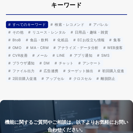
キーワード
すべてのキーワード
検索・レコメンド
アパレル
その他
リユース・レンタル
日用品・趣味・雑貨
BtoB
食品・飲料
化粧品
ECお役立ち情報
集客
OMO
MA・CRM
アナライズ・データ分析
WEB接客
CVR改善
メール
LINE
アプリ通知
SMS
ブラウザ通知
DM
チャット
アンケート
ファイル出力
広告連携
ターゲット抽出
初回購入促進
2回目購入促進
アップセル
クロスセル
離脱防止
機能に関するご質問やご相談は、以下よりお気軽にお問い
合わせください。