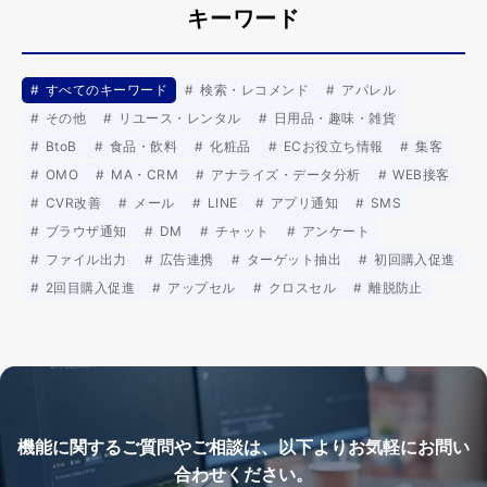
キーワード
すべてのキーワード
検索・レコメンド
アパレル
その他
リユース・レンタル
日用品・趣味・雑貨
BtoB
食品・飲料
化粧品
ECお役立ち情報
集客
OMO
MA・CRM
アナライズ・データ分析
WEB接客
CVR改善
メール
LINE
アプリ通知
SMS
ブラウザ通知
DM
チャット
アンケート
ファイル出力
広告連携
ターゲット抽出
初回購入促進
2回目購入促進
アップセル
クロスセル
離脱防止
機能に関するご質問やご相談は、以下よりお気軽にお問い
合わせください。