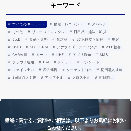
キーワード
すべてのキーワード
検索・レコメンド
アパレル
その他
リユース・レンタル
日用品・趣味・雑貨
BtoB
食品・飲料
化粧品
ECお役立ち情報
集客
OMO
MA・CRM
アナライズ・データ分析
WEB接客
CVR改善
メール
LINE
アプリ通知
SMS
ブラウザ通知
DM
チャット
アンケート
ファイル出力
広告連携
ターゲット抽出
初回購入促進
2回目購入促進
アップセル
クロスセル
離脱防止
機能に関するご質問やご相談は、以下よりお気軽にお問い
合わせください。