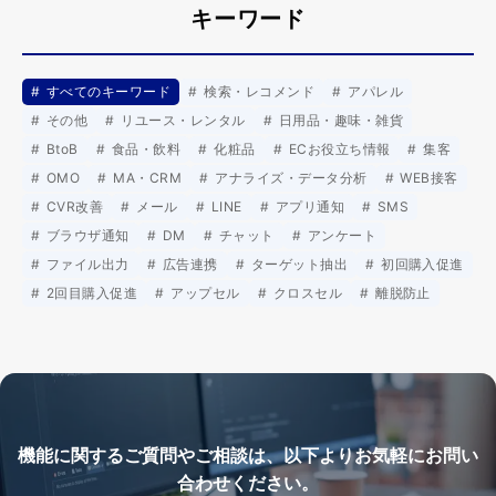
キーワード
すべてのキーワード
検索・レコメンド
アパレル
その他
リユース・レンタル
日用品・趣味・雑貨
BtoB
食品・飲料
化粧品
ECお役立ち情報
集客
OMO
MA・CRM
アナライズ・データ分析
WEB接客
CVR改善
メール
LINE
アプリ通知
SMS
ブラウザ通知
DM
チャット
アンケート
ファイル出力
広告連携
ターゲット抽出
初回購入促進
2回目購入促進
アップセル
クロスセル
離脱防止
機能に関するご質問やご相談は、以下よりお気軽にお問い
合わせください。