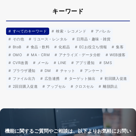
キーワード
すべてのキーワード
検索・レコメンド
アパレル
その他
リユース・レンタル
日用品・趣味・雑貨
BtoB
食品・飲料
化粧品
ECお役立ち情報
集客
OMO
MA・CRM
アナライズ・データ分析
WEB接客
CVR改善
メール
LINE
アプリ通知
SMS
ブラウザ通知
DM
チャット
アンケート
ファイル出力
広告連携
ターゲット抽出
初回購入促進
2回目購入促進
アップセル
クロスセル
離脱防止
機能に関するご質問やご相談は、以下よりお気軽にお問い