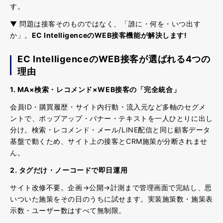
す。
▼ 問題は接客そのものではなく、「誰に・何を・いつ出す
か」。
EC IntelligenceのWEB接客機能が解決します!
EC IntelligenceのWEB接客が選ばれる4つの
理由
1. MA×検索・レコメンド×WEB接客の「完全統合」
会員ID・購買履歴・サイト内行動・流入元など多軸のセグメ
ントで、ポップアップ・バナー・テキストを一人ひとりに出し
分け。検索・レコメンド・メール/LINE配信と同じ顧客データ
基盤で動くため、サイト上の接客とCRM施策が分断されませ
ん。
2. タグだけ・ノーコードで即日運用
サイト改修不要。企画→公開→計測まで管理画面で完結し、思
いついた施策をその日のうちに試せます。実装施策数・施策表
示数・ユーザー数はすべて無制限。