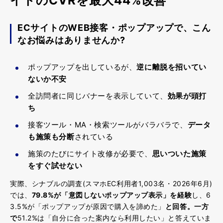
イトのCVRを最大44%改善
ECサイトのWEB接客・ポップアップで、こん
なお悩みはありませんか?
ポップアップを出しているが、
逆に離脱を招いてい
ないか不安
全訪問者に同じバナーを表示していて、
効果が頭打
ち
接客ツール・MA・検索ツールがバラバラで、
データ
も施策も分断
されている
施策のたびにサイト改修が必要で、
思いついた施策
をすぐ試せない
実際、シナブルの調査(スマホEC利用者1,003名・2026年6月)
では、
79.8%が「意図しないポップアップ表示」を経験
し、6
3.5%が「ポップアップが原因で購入を諦めた」
と回答。一方
で
51.2%は「自分に合った案内なら利用したい」と答えていま