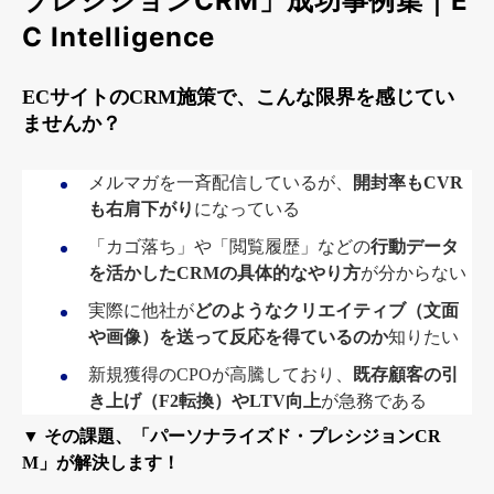
プレシジョンCRM」成功事例集｜E
C Intelligence
ECサイトのCRM施策で、こんな限界を感じてい
ませんか？
メルマガを一斉配信しているが、
開封率もCVR
も右肩下がり
になっている
「カゴ落ち」や「閲覧履歴」などの
行動データ
を活かしたCRMの具体的なやり方
が分からない
実際に他社が
どのようなクリエイティブ（文面
や画像）を送って反応を得ているのか
知りたい
新規獲得のCPOが高騰しており、
既存顧客の引
き上げ（F2転換）やLTV向上
が急務である
▼
その課題、「パーソナライズド・プレシジョンCR
M」が解決します！