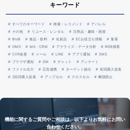
キーワード
すべてのキーワード
検索・レコメンド
アパレル
その他
リユース・レンタル
日用品・趣味・雑貨
BtoB
食品・飲料
化粧品
ECお役立ち情報
集客
OMO
MA・CRM
アナライズ・データ分析
WEB接客
CVR改善
メール
LINE
アプリ通知
SMS
ブラウザ通知
DM
チャット
アンケート
ファイル出力
広告連携
ターゲット抽出
初回購入促進
2回目購入促進
アップセル
クロスセル
離脱防止
機能に関するご質問やご相談は、以下よりお気軽にお問い
合わせください。