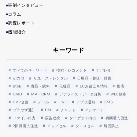
事例インタビュー
コラム
調査レポート
機能紹介
キーワード
すべてのキーワード
検索・レコメンド
アパレル
その他
リユース・レンタル
日用品・趣味・雑貨
BtoB
食品・飲料
化粧品
ECお役立ち情報
集客
OMO
MA・CRM
アナライズ・データ分析
WEB接客
CVR改善
メール
LINE
アプリ通知
SMS
ブラウザ通知
DM
チャット
アンケート
ファイル出力
広告連携
ターゲット抽出
初回購入促進
2回目購入促進
アップセル
クロスセル
離脱防止