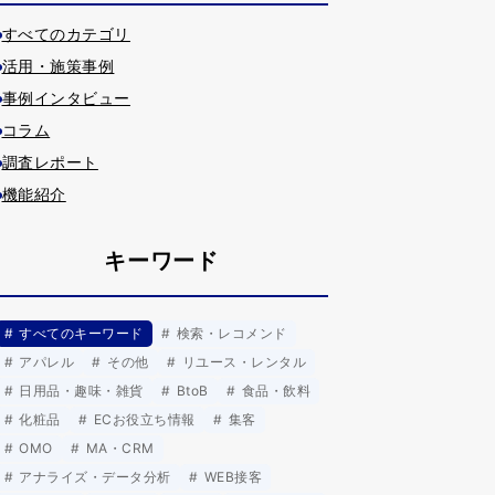
すべてのカテゴリ
活用・施策事例
事例インタビュー
コラム
調査レポート
機能紹介
キーワード
すべてのキーワード
検索・レコメンド
アパレル
その他
リユース・レンタル
日用品・趣味・雑貨
BtoB
食品・飲料
化粧品
ECお役立ち情報
集客
OMO
MA・CRM
アナライズ・データ分析
WEB接客