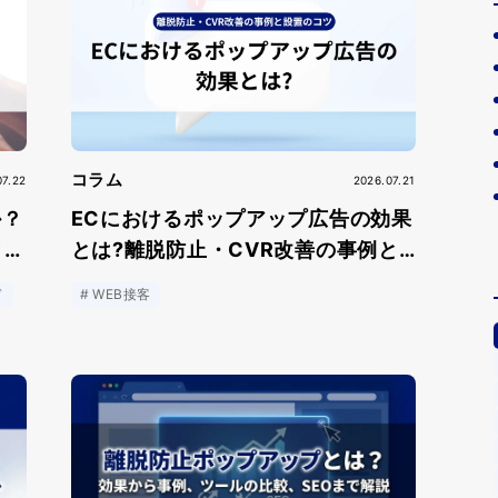
コラム
07.22
2026.07.21
か？
ECにおけるポップアップ広告の効果
と最
とは?離脱防止・CVR改善の事例と
設置のコツ
ド
WEB接客