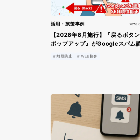
活用・施策事例
2026.
【2026年6月施行】『戻るボタ
ポップアップ』がGoogleスパム
定？離脱防止策の見直しと対策
離脱防止
WEB接客