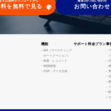
まずは資料ダウンロードから
簡単3分で問い合わせ
資料を無料で見る
お問い合わせ
機能
サポート
料金プラン
事
MA（マーケティング
オートメーション）
検索・レコメンド
WEB接客
CDP・データ分析
B