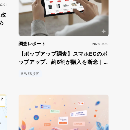
07.01
R改
め
調査レポート
2026.06.19
【ポップアップ調査】スマホECのポ
ップアップ、約6割が購入を断念｜1,
003人調査でわかる離脱対策
WEB接客