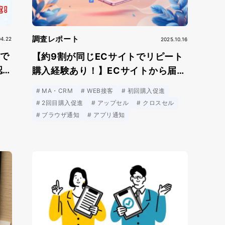
調査レポート
04.22
2025.10.16
ンで
【約9割が同じECサイトでリピート
認
購入経験あり！】ECサイトから届
く“パーソナライズ通知”が購買行動
MA・CRM
WEB接客
初回購入促進
を後押しする実態が明らかに
2回目購入促進
アップセル
クロスセル
ブラウザ通知
アプリ通知