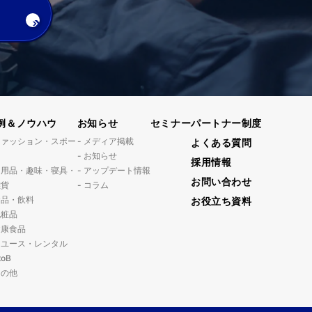
例＆ノウハウ
お知らせ
セミナー
パートナー制度
ファッション・スポー
メディア掲載
よくある質問
ツ
お知らせ
採用情報
日用品・趣味・寝具・
アップデート情報
お問い合わせ
雑貨
コラム
食品・飲料
お役立ち資料
化粧品
健康食品
リユース・レンタル
toB
その他