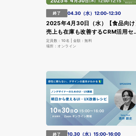
04.30（水）12:00-12:30
終了
2025年4月30日（水）【食品向け
売上も在庫も改善するCRM活用セ
ナー
定員数：10名 | 金額：無料
場所：オンライン
10.30（水）15:00-16:00
終了