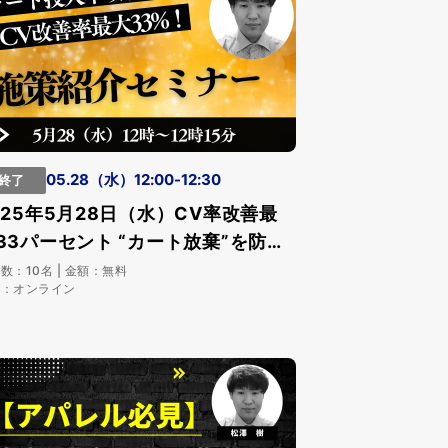
05.28（水）12:00-12:30
終了
025年5月28日（水）CV率改善最
33パーセント “カート放棄”を防ぐ
客設計とは？
数：10名 | 金額：無料
所：オンライン