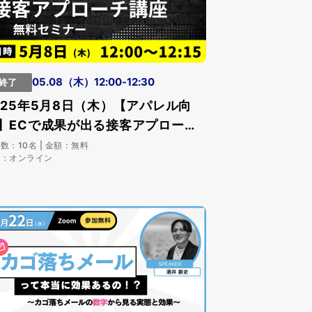
05.08（木）12:00-12:30
終了
025年5月8日（木）【アパレル向
】ECで成果が出る接客アプローチ
座
数：10名 | 金額：無料
所：オンライン