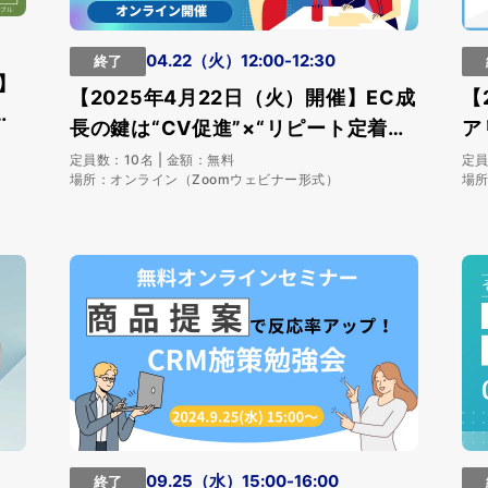
04.22（火）12:00-12:30
終了
】
【2025年4月22日（火）開催】EC成
【
ミ
長の鍵は“CV促進”×“リピート定着
ア
化”！優良顧客を育てる施策・事例紹
果
定員数：10名 | 金額：無料
定員
場所：オンライン（Zoomウェビナー形式）
場所
介セミナー
す
09.25（水）15:00-16:00
終了