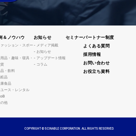
例＆ノウハウ
お知らせ
セミナー
パートナー制度
ファッション・スポー
メディア掲載
よくある質問
ツ
お知らせ
採用情報
日用品・趣味・寝具・
アップデート情報
お問い合わせ
雑貨
コラム
食品・飲料
お役立ち資料
化粧品
健康食品
リユース・レンタル
toB
その他
COPYRIGHT © SCINABLE CORPORATION. ALL RIGHTS RESERVED.