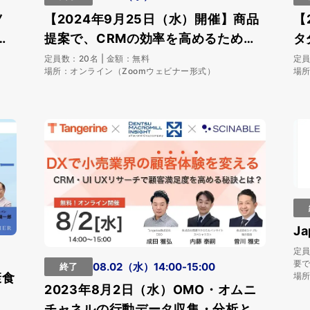
ノ
【2024年9月25日（水）開催】商品
【
を
提案で、CRMの効率を高めるための
タ
勉強会を開催します
開
定員数：20名 | 金額：無料
定員
場所：オンライン（Zoomウェビナー形式）
場所
Ja
定員
要
08.02（水）14:00-15:00
終了
康食
場所
2023年8月2日（水）OMO・オムニ
チャネルの行動データ収集・分析と、