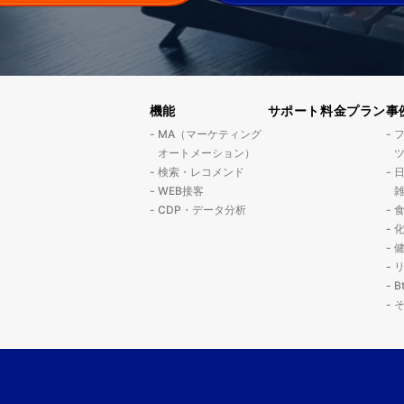
機能
サポート
料金プラン
事
MA（マーケティング
オートメーション）
検索・レコメンド
WEB接客
CDP・データ分析
B