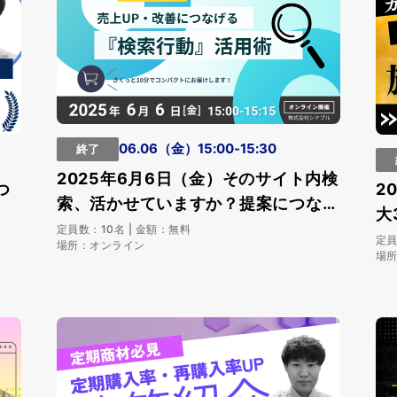
06.06（金）15:00-15:30
終了
2025年6月6日（金）そのサイト内検
つ
2
索、活かせていますか？提案につなが
大
る『検索行動』活用
定員数：10名 | 金額：無料
接
定員
場所：オンライン
場