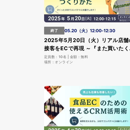
05.20（火）12:00-12:30
終了
2025年5月20日（火）リアル店舗
接客をECで再現 ～『また買いたく
る』を生み出す 接客体験型CRMの
定員数：10名 | 金額：無料
場所：オンライン
くりかた