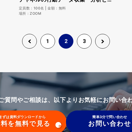
UI・UX改善に有効なユーザビリティ
定員数：100名 | 金額：無料
場所：ZOOM
テストの解説セミナー
1
2
3
ご質問やご相談は、以下よりお気軽にお問い合
まずは資料ダウンロードから
簡単3分で問い合わせ
資料を無料で見る
お問い合わせ