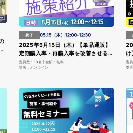
05.15（木）12:00-12:30
終了
の
2025年5月15日（木）【単品通販】
2
な
定期購入率・再購入率を改善させる施
け
つ
策紹介
講
定員数：10名 | 金額：無料
定員
場所：オンライン
場