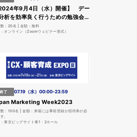
2024年9月4日（水）開催】 デー
分析を効率良く行うための勉強会を
催します
数：20名 | 金額：無料
：オンライン（Zoomウェビナー形式）
07.19（水）00:00-23:59
終了
pan Marketing Week2023
数：100名 | 金額：来場には事前登録か招待券が必
です。
：東京ビッグサイト東1・2ホール