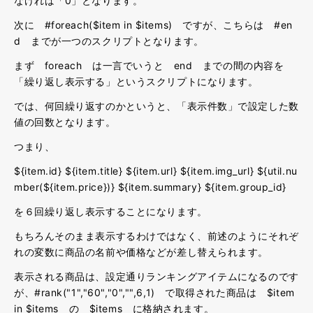
なければ「0」となります。
次に #foreach($item in $items) ですが、こちらは #en
d までが一つのスクリプトとなります。
まず foreach は一言でいうと end までの間の内容を
「繰り返し表示する」というスクリプトになります。
では、何回繰り返すのかというと、「表示件数」で設定した数
値の回数となります。
つまり、
${item.id} ${item.title} ${item.url} ${item.img_url} ${util.nu
mber(${item.price})} ${item.summary} ${item.group_id}
を６回繰り返し表示することになります。
もちろんそのまま表示するわけではなく、前述のようにそれぞ
れの変数に商品の名前や価格などが差し替えられます。
表示される商品は、設定通りランキングアイテムになるのです
が、#rank("1","60","0","",6,1) で取得された商品は $item
in $items の $items に格納されます。