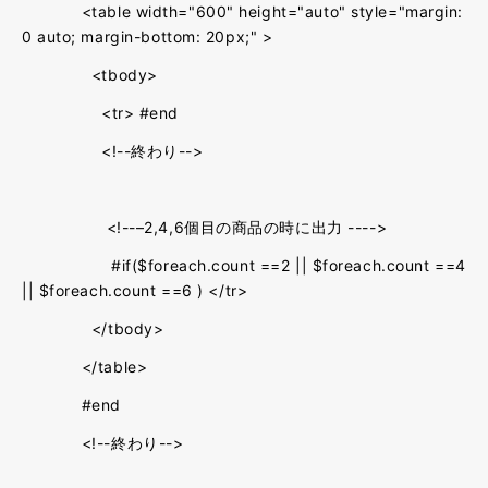
<table width="600" height="auto" style="margin:
0 auto; margin-bottom: 20px;" >
<tbody>
<tr> #end
<!--終わり-->
<!--–2,4,6個目の商品の時に出力 ---->
#if($foreach.count ==2 || $foreach.count ==4
|| $foreach.count ==6 ) </tr>
</tbody>
</table>
#end
<!--終わり-->