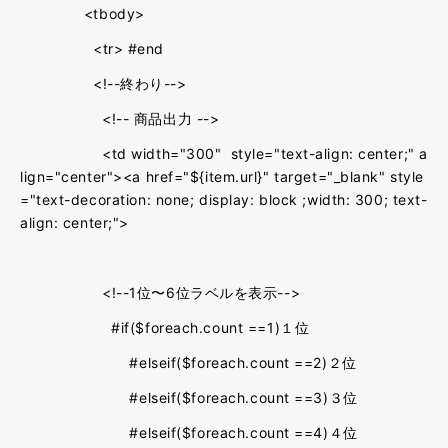
<tbody>
<tr> #end
<!--終わり-->
<!-- 商品出力 -->
<td width="300" style="text-align: center;" a
lign="center"><a href="${item.url}" target="_blank" style
="text-decoration: none; display: block ;width: 300; text-
align: center;">
<!--1位〜6位ラベルを表示-->
#if($foreach.count ==1)１位
#elseif($foreach.count ==2)２位
#elseif($foreach.count ==3)３位
#elseif($foreach.count ==4)４位