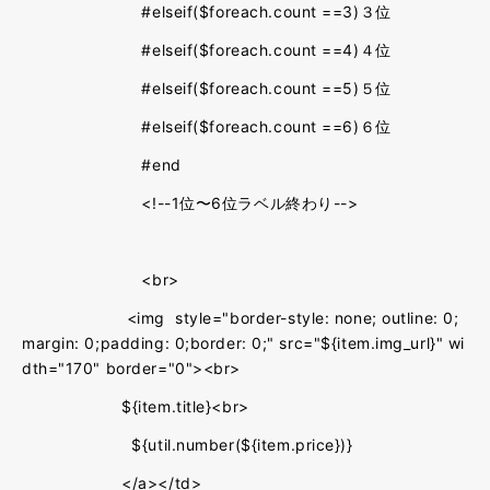
#elseif($foreach.count ==3)３位
#elseif($foreach.count ==4)４位
#elseif($foreach.count ==5)５位
#elseif($foreach.count ==6)６位
#end
<!--1位〜6位ラベル終わり-->
<br>
<img style="border-style: none; outline: 0;
margin: 0;padding: 0;border: 0;" src="${item.img_url}" wi
dth="170" border="0"><br>
${item.title}<br>
${util.number(${item.price})}
</a></td>