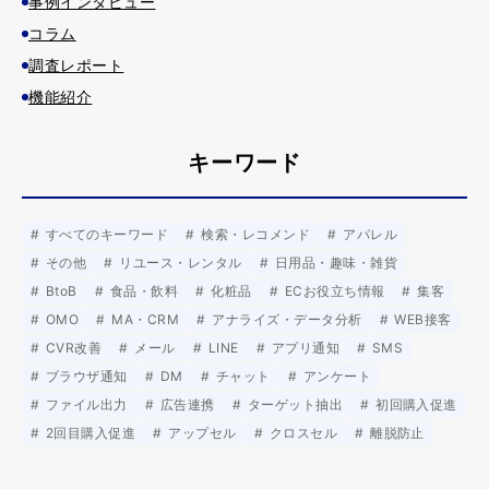
事例インタビュー
コラム
調査レポート
機能紹介
キーワード
すべてのキーワード
検索・レコメンド
アパレル
その他
リユース・レンタル
日用品・趣味・雑貨
BtoB
食品・飲料
化粧品
ECお役立ち情報
集客
OMO
MA・CRM
アナライズ・データ分析
WEB接客
CVR改善
メール
LINE
アプリ通知
SMS
ブラウザ通知
DM
チャット
アンケート
ファイル出力
広告連携
ターゲット抽出
初回購入促進
2回目購入促進
アップセル
クロスセル
離脱防止