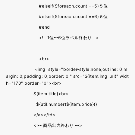
#elseif($foreach.count ==5)５位
#elseif($foreach.count ==6)６位
#end
<!--1位〜6位ラベル終わり-->
<br>
<img style="border-style:none;outline: 0;m
argin: 0;padding: 0;border: 0;" src="${item.img_url}" widt
h="170" border="0"><br>
${item.title}<br>
${util.number(${item.price})}
</a></td>
<!-- 商品出力終わり -->