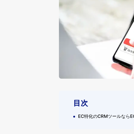
目次
EC特化のCRMツールならEC In