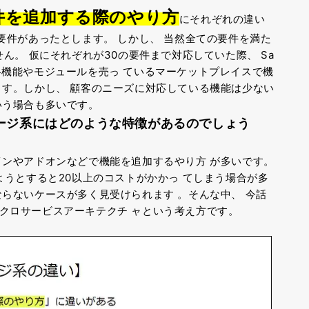
件を追加する際のやり方
にそれぞれの違い
の要件があったとします。
しかし、
当然全ての要件を満た
せん。
仮にそれぞれが30の要件まで対応していた際、
Sa
各機能やモジュールを売っ
ているマーケットプレイスで機
ます。しかし、
顧客のニーズに対応している機能は少ない
いう場合も多いです。
ージ系にはどのような特徴があるのでしょう
インやアドオンなどで機能を追加するやり方
が多いです。
ようとすると20以上のコストがかかっ
てしまう場合が多
ならないケースが多く見受けられます
。そんな中、
今話
イクロサービスアーキテクチ
ャという考え方です。