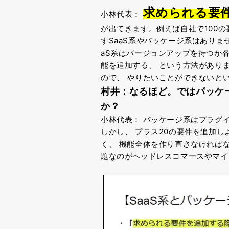
求められる要
小林代表：
が出てきます。例えば自社で100
すSaaS系やパッケージ系はありま
aS系はバージョンアップを待つか
能を追加する、
という方法があり
ので、
やりたいことができないと
村井：なるほど。
ではパッケ
か？
小林代表：
パッケージ系はプラグ
しかし、
プラス20の要件を追加し
く、
機能全体を作り直さなければ
題なのがヘッドレスコマースやマ