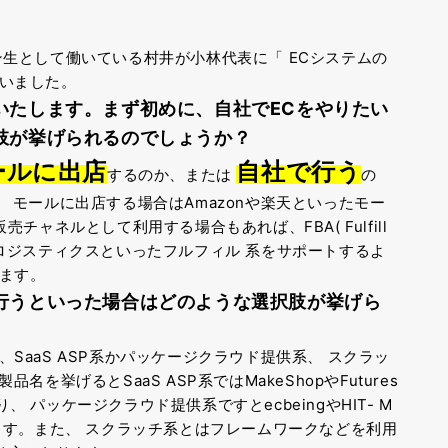
ン生として働いている村井が小林代表に「
ECシステムの
いました。
いたします。まず初めに、
自社でECをやりたい
肢が挙げられるのでしょうか？
ールに出店
自社で行う
するのか、または
の
。
モールに出店する場合はAmazonや楽天といったモー
販売チャネルとして利用する場合もあれば、FBA(
Fulfill
ーパーロジスティクスといったフルフィル
系をサポートするよ
ます。
行うといった場合はどのような選択肢が挙げら
SaaS ASP系かパッケージクラウド提供系、
スクラッ
品名を挙げるとSaaS ASP系ではMakeShopやFutures
あり、
パッケージクラウド提供系ですとecbeingやHIT-
M
ます。また、
スクラッチ系とはフレームワークなどを利用