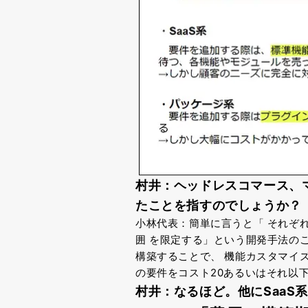
村井：ヘッドレスコマース、
たことを指すのでし
ょうか？
小林代表：簡単に言うと「
それぞ
囲
を限定する」という開発手法の
構築することで、
機能カスタマイ
の要件をコスト20あるいはそれ以
村井：なるほど。
他にSaa