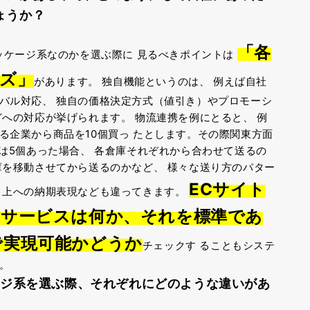
ょうか？
「各
パッケージ系なのかを選ぶ際に
見るべきポイントは
ズ」
があります。
独自機能というのは、
例えば自社
ーバル対応、
独自の価格決定方式（値引き）やプロモーシ
どへの対応が挙げられます。
物流連携を例にとると、
例
る企業から商品を10個買っ
たとします。その際関東方面
は5個あった場合、
各倉庫それぞれから合わせて送るの
庫を移動させてから送るのかなど、
様々な送り方のパター
ECサイト
ト上への納期表現なども違ってきます。
やサービスは何か、それを標準であ
で実現可能かどうか
チェックす
ることもシステ
。
ージ系を選ぶ際、
それぞれにどのような違いがあ