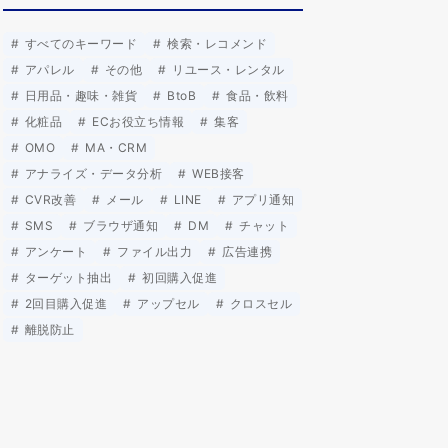
すべてのキーワード
検索・レコメンド
アパレル
その他
リユース・レンタル
日用品・趣味・雑貨
BtoB
食品・飲料
化粧品
ECお役立ち情報
集客
OMO
MA・CRM
アナライズ・データ分析
WEB接客
CVR改善
メール
LINE
アプリ通知
SMS
ブラウザ通知
DM
チャット
アンケート
ファイル出力
広告連携
ターゲット抽出
初回購入促進
2回目購入促進
アップセル
クロスセル
離脱防止