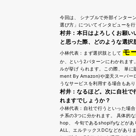
今回は、
シナブルで外部インター
選び方」についてインタビューを行
村井：本日はよろしくお願い
と思った際、
どのような選択
モ
小林代表：まず選択肢として
か、という2パターンにわかれます
ルが挙げ
られます。この際、
単に
ment By Amazon)や楽天ス
うなサービスを利用する場合もあり
村井：なるほど。
次に自社で
れますで
しょうか？
小林代表：自社で行うといった場合、
チ系の3つに分かれます。
具体的な製
hop、
今旬であるshopifyなどが
ALL、エルテックスDCなどがあり