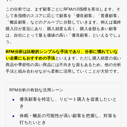
この分析では、まず顧客ごとにRFMの3指標を算出します。そ
して各指標のスコアに応じて顧客を「優良顧客」「普通顧客」
「離反顧客」などのグループに分類していきます。例えば最終
購入日が直近にあり、購入頻度も高く、購入金額も多い顧客
は、自社にとって最も価値の高い「優良顧客」といえるでしょ
う。
RFM分析は比較的シンプルな手法であり、分析に慣れていな
い企業にもおすすめの手法
といえます。ただし購入頻度の低い
商品や季節性の高い商品には不向きな面もあるため、他の分析
手法と組み合わせながら柔軟に活用していくことが大切です。
RFM分析の有効な活用シーン
優良顧客を特定し、リピート購入を促進したいと
き
休眠・離反の可能性が高い顧客を把握し、対策を
打ちたいとき