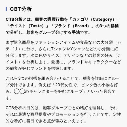
CBT分析
CTB
分析とは、顧客の購買行動を「カテゴリ（
Category
）」
「テイスト（
Taste
）」「ブランド（
Brand
）」の
3
つの指標
で分析し、顧客をグループ分けする手法
です。
まず購入商品をファッションアイテムや食品などの大分類（カ
テゴリ）に分け、さらにTシャツやYシャツなどの小分類に細
分化します。次に色やサイズ、デザインなどの顧客の好み（テ
イスト）を分析します。最後に、ブランドやキャラクターなど
の顧客が好むブランドを把握します。
これら3つの指標を組み合わせることで、顧客を詳細にグルー
プ分けできます。例えば「20代女性で、ピンク色の小物を好
み、◯◯のキャラクターを好むグループ」といった具合で
す。
CTB分析の目的は、顧客グループごとの嗜好を理解し、それ
ぞれに最適な商品提案やプロモーションを行うことです。定性
的な嗜好に着目できる点が強みといえます。