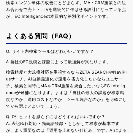
検索エンジン単体の改善にとどまらず、
MA・CRM施策との組
み合わせで売上・LTVを継続的に伸ばせる設計になっている点
が、EC Intelligenceの本質的な差別化ポイント
です。
よくある質問（FAQ）
Q. サイト内検索ツールはどれがいいですか？
A.自社のEC規模と課題によって最適解が異なり
ます。
検索精度と大規模対応を重視するならZETA SEARCHやNaviPl
usサーチ、AI自動最適化で運用を省力化したいならユニサー
チ、検索と同時にMAやCRM施策を統合したいならEC Intellig
enceが候補になります。まずは「自社の最大の課題が検索精
度なのか、運用コストなのか、ツール統合なのか」を明確にし
てから選ぶとよいでしょう。
Q. 0件ヒットを減らすにはどうすればいいですか？
A. 表記ゆれ対応・類義語登録・もしかして検索が基本です
が、よ
り重要なのは「運用を止めない仕組み」
です。AIによる