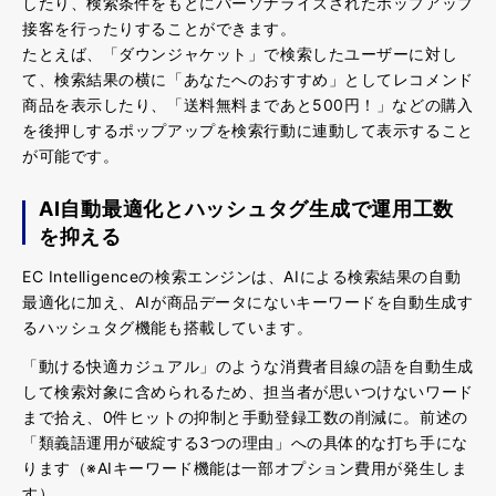
したり、検索条件をもとにパーソナライズされたポップアップ
接客を行ったり
することができます。
たとえば、「ダウンジャケット」で検索したユーザーに対し
て、検索結果の横に「あなたへのおすすめ」としてレコメンド
商品を表示したり、「送料無料まであと500円！」などの購入
を後押しするポップアップを検索行動に連動して表示すること
が可能です。
AI自動最適化とハッシュタグ生成で運用工数
を抑える
EC Intelligenceの検索エンジンは、
AIによる検索結果の自動
最適化に加え、AIが商品データにないキーワードを自動生成す
るハッシュタグ機能も搭載
しています。
「動ける快適カジュアル」のような消費者目線の語を自動生成
して検索対象に含められるため、担当者が思いつけないワード
まで拾え、0件ヒットの抑制と手動登録工数の削減に。前述の
「類義語運用が破綻する3つの理由」への具体的な打ち手にな
ります（※AIキーワード機能は一部オプション費用が発生しま
す）。