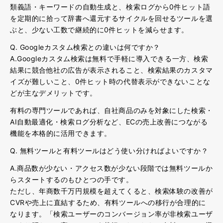
類義語・キーワードの自動生成と、検索ログから0件ヒット語
を定期的に拾って辞書へ還元するサイクルを回せるツールを選
ぶと、少ない工数で継続的に0件ヒットを減らせます。
Q. Googleカスタム検索との違いは何ですか？
A.Googleカスタム検索は無料で手軽に導入できる一方、検索
結果に競合他社の広告が表示されること、検索結果のカスタマ
イズが難しいこと、0件ヒット時の代替表示ができないことな
どが主なデメリット
です。
有料の専門ツールであれば、自社商品のみを対象にした検索・
AI自動最適化・検索ログ分析など、ECの売上改善につながる
機能を本格的に活用できます。
Q. 無料ツールと有料ツールはどう使い分ければよいですか？
A.商品数が少ない・アクセス数が少ない段階では無料ツールか
らスタートするのもひとつの手
です。
ただし、
年商数千万円規模を超えてくると、検索体験の改善が
CVRや売上に直結するため、有料ツールへの移行が合理的に
なります。「検索ユーザーのコンバージョン率が非検索ユーザ