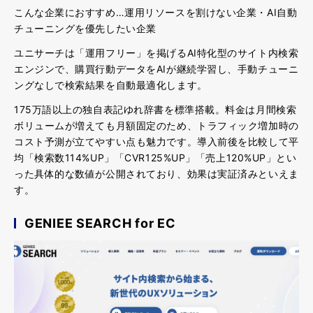
こんな企業におすすめ…運用リソースを割けない企業・AI自動
チューニングを優先したい企業
ユニサーチは「運用フリー」を掲げるAI特化型のサイト内検索
エンジンで、購買行動データをAIが継続学習し、手動チューニ
ングなしで検索結果を自動最適化します。
175万語以上の独自表記ゆれ辞書を標準搭載。料金は月間検索
ボリュームが増えても
月額固定のため、トラフィック増加時の
コスト予測が立てやすい点も魅力
です。導入前後を比較して平
均「検索数114%UP」「CVR125%UP」「売上120%UP」とい
った具体的な数値が公開されており、効果は実証済みといえま
す。
GENIEE SEARCH for EC