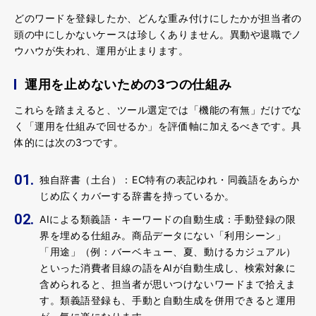
どのワードを登録したか、どんな重み付けにしたかが担当者の
頭の中にしかないケースは珍しくありません。異動や退職でノ
ウハウが失われ、運用が止まります。
運用を止めないための3つの仕組み
これらを踏まえると、ツール選定では「機能の有無」だけでな
く「
運用を仕組みで回せるか
」を評価軸に加えるべきです。具
体的には次の3つです。
独自辞書（土台）
：EC特有の表記ゆれ・同義語をあらか
じめ広くカバーする辞書を持っているか。
AIによる類義語・キーワードの自動生成
：手動登録の限
界を埋める仕組み。商品データにない「利用シーン」
「用途」（例：バーベキュー、夏、動けるカジュアル）
といった消費者目線の語をAIが自動生成し、検索対象に
含められると、担当者が思いつけないワードまで拾えま
す。類義語登録も、手動と自動生成を併用できると運用