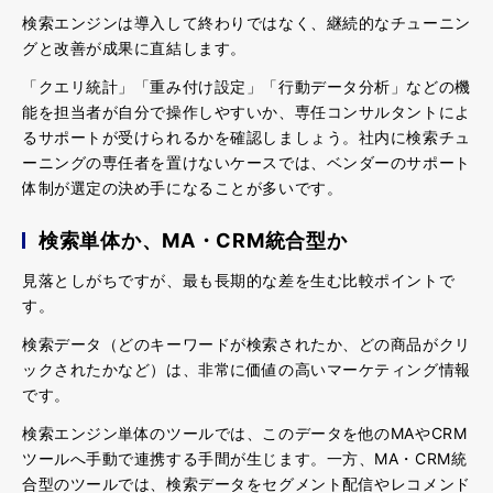
検索エンジンは導入して終わりではなく、継続的なチューニン
グと改善が成果に直結します。
「クエリ統計」「重み付け設定」「行動データ分析」などの機
能を
担当者が自分で操作しやすいか、専任コンサルタントによ
るサポートが受けられるか
を確認しましょう。社内に検索チュ
ーニングの専任者を置けないケースでは、ベンダーのサポート
体制が選定の決め手になることが多いです。
検索単体か、MA・CRM統合型か
見落としがちですが、最も長期的な差を生む比較ポイントで
す。
検索データ（どのキーワードが検索されたか、どの商品がクリ
ックされたかなど）は、非常に価値の高いマーケティング情報
です。
検索エ
ンジン単体のツールでは、このデータを他のMAやCRM
ツールへ手動で連携する手間が生じます。一方、
MA・CRM統
合型のツールでは、検索データをセグメント配信やレコメンド