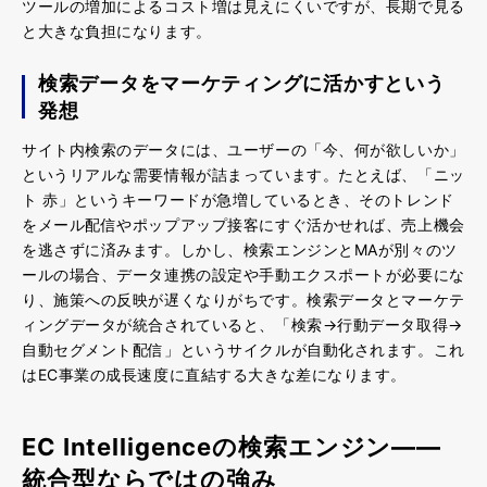
ツールの増加によるコスト増は見えにくいですが、長期で見る
と大きな負担になります。
検索データをマーケティングに活かすという
発想
サイト内検索のデータには、ユーザーの「今、何が欲しいか」
というリアルな需要情報が詰まっています。
たとえば、「ニッ
ト 赤」というキーワードが急増しているとき、そのトレンド
をメール配信やポップアップ接客にすぐ活かせれば、売上機会
を逃さずに済みます。
しかし、
検索エンジンとMAが別々のツ
ールの場合、データ連携の設定や手動エクスポートが必要にな
り、施策への反映が遅くなりがち
です。検索データとマーケテ
ィングデータが統合されていると、
「検索→行動データ取得→
自動セグメント配信」というサイクルが自動化され
ます。これ
はEC事業の成長速度に直結する大きな差になります。
EC Intelligenceの検索エンジン——
統合型ならではの強み