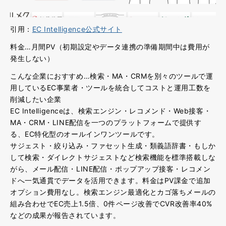
引用：
EC Intelligence公式サイト
料金…月間PV（初期設定やデータ連携の準備期間中は費用が
発生しない）
こんな企業におすすめ…検索・MA・CRMを別々のツールで運
用しているEC事業者・ツールを統合してコストと運用工数を
削減したい企業
EC Intelligenceは、検索エンジン・レコメンド・Web接客・
MA・CRM・LINE配信を一つのプラットフォームで提供す
る、EC特化型のオールインワンツールです。
サジェスト・絞り込み・ファセット生成・類義語辞書・もしか
して検索・ダイレクトサジェストなど検索機能を標準搭載しな
がら、メール配信・LINE配信・ポップアップ接客・レコメン
ドへ一気通貫でデータを活用
できます。料金はPV課金で追加
オプション費用なし。検索エンジン最適化とカゴ落ちメールの
組み合わせでEC売上1.5倍、0件ページ改善でCVR改善率40%
などの成果が報告されています。